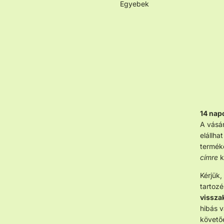
Egyebek
14 napo
A vásár
elállha
termék
címre
k
Kérjük,
tartozé
vissza
hibás 
követőe