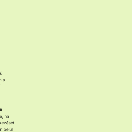
ül
n a
i
A
e, ha
kezését
n belül