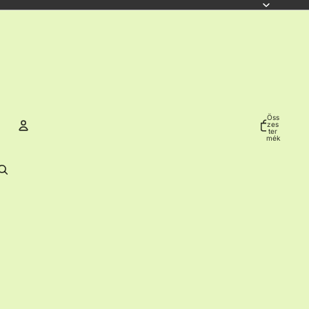
Öss
zes
ter
mék
a
kos
árb
Fiók
an:
0
További bejelentkezési lehetőségek
Rendelések
Profil