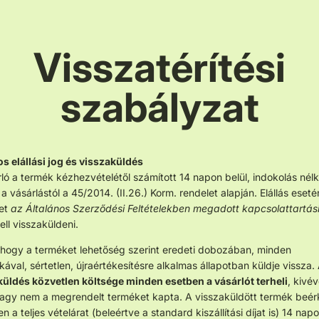
Visszatérítési
szabályzat
s elállási jog és visszaküldés
ló a termék kézhezvételétől számított 14 napon belül, indokolás nélk
t a vásárlástól a 45/2014. (II.26.) Korm. rendelet alapján. Elállás eseté
et
az Általános Szerződési Feltételekben megadott kapcsolattartás
ell visszaküldeni.
 hogy a terméket lehetőség szerint eredeti dobozában, minden
kával, sértetlen, újraértékesítésre alkalmas állapotban küldje vissza.
küldés közvetlen költsége minden esetben a vásárlót terheli
, kivév
vagy nem a megrendelt terméket kapta. A visszaküldött termék beér
n a teljes vételárat (beleértve a standard kiszállítási díjat is) 14 napo