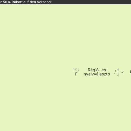
r 50% Rabatt auf den Versand!
HU
Régió- és
H
/
F
nyelvválasztó
U