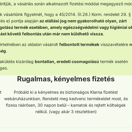
érítjük, a vásárlás során alkalmazott fizetési móddal megegyező mó
uk vásárlóink figyelmét, hogy a 45/2014. (II.26.) Korm. rendelet 29. § 
s e) pontja alapján
az elállási jog nem gyakorolható olyan, zárt
olású termék esetében, amely egészségvédelmi vagy higiéniai o
dást követő felbontás után már nem küldhető vissza
.
rtelmében az oldalon vásárolt
felbontott termékek
visszavételére
n
ség
.
aküldés kizárólag
bontatlan, eredeti csomagolású
termék esetén
ges.
Rugalmas, kényelmes fizetés
t
Próbáld ki a kényelmes és biztonságos Klarna fizetést
webáruházunkban. Rendeld meg kedvenc termékeidet most, és
fizess ráérősen, 30 napon belül – kamatok és rejtett költségek
nélkül. (vagy akár 3 részletben)