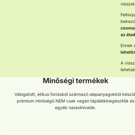
visszat
Felhívj
bekezdé
csomag
az áta
Ennek é
lehető
A vissz
lehetsé
Minőségi termékek
Adatvédelmi szabályzat
Válogatott, etikus forrásból származó alapanyagokból készül
Szolgáltatási feltételek
prémium minőségű NEM csak vegán táplálékkiegészítők és
egyéb nassolnivalók.
Szállítási szabályzat
Kapcsolattartási adatok
Visszatérítési szabályzat
Jogi közlemény